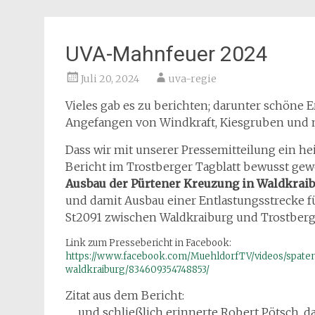
UVA-Mahnfeuer 2024
Juli 20, 2024
uva-regie
Vieles gab es zu berichten; darunter schöne E
Angefangen von Windkraft, Kiesgruben und n
Dass wir mit unserer Pressemitteilung ein he
Bericht im Trostberger Tagblatt bewusst gew
Ausbau der Pürtener Kreuzung in Waldkraib
und damit Ausbau einer Entlastungsstrecke f
St2091 zwischen Waldkraiburg und Trostberg
Link zum Pressebericht in Facebook:
https://www.facebook.com/MuehldorfTV/videos/spat
waldkraiburg/834609354748853/
Zitat aus dem Bericht:
„…und schließlich erinnerte Robert Pötsch, d