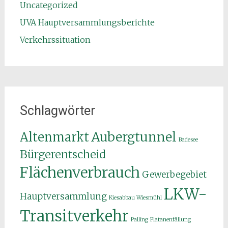
Uncategorized
UVA Hauptversammlungsberichte
Verkehrssituation
Schlagwörter
Aubergtunnel
Altenmarkt
Badesee
Bürgerentscheid
Flächenverbrauch
Gewerbegebiet
LKW-
Hauptversammlung
Kiesabbau Wiesmühl
Transitverkehr
Palling
Platanenfällung