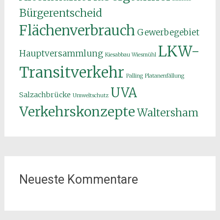
Bürgerentscheid
Flächenverbrauch
Gewerbegebiet
LKW-
Hauptversammlung
Kiesabbau Wiesmühl
Transitverkehr
Palling
Platanenfällung
UVA
Salzachbrücke
Umweltschutz
Verkehrskonzepte
Waltersham
Neueste Kommentare