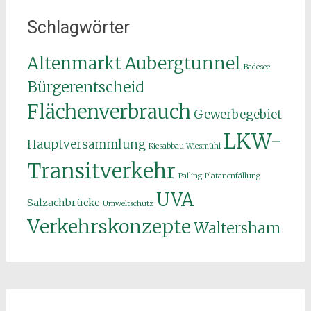
Schlagwörter
Aubergtunnel
Altenmarkt
Badesee
Bürgerentscheid
Flächenverbrauch
Gewerbegebiet
LKW-
Hauptversammlung
Kiesabbau Wiesmühl
Transitverkehr
Palling
Platanenfällung
UVA
Salzachbrücke
Umweltschutz
Verkehrskonzepte
Waltersham