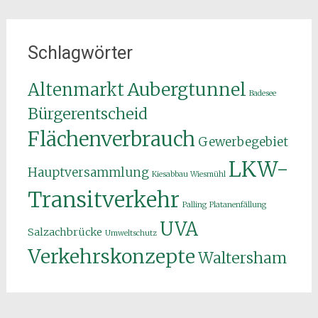
Schlagwörter
Aubergtunnel
Altenmarkt
Badesee
Bürgerentscheid
Flächenverbrauch
Gewerbegebiet
LKW-
Hauptversammlung
Kiesabbau Wiesmühl
Transitverkehr
Palling
Platanenfällung
UVA
Salzachbrücke
Umweltschutz
Verkehrskonzepte
Waltersham