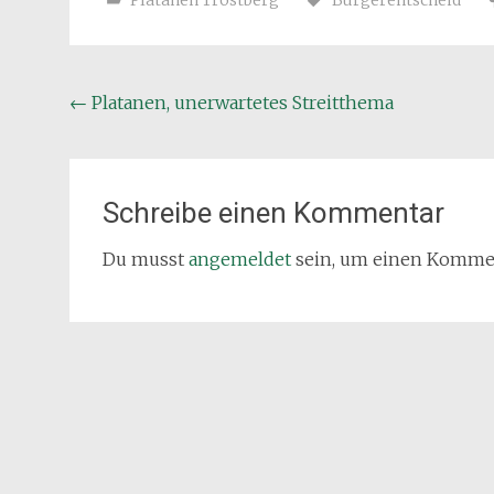
Platanen Trostberg
Bürgerentscheid
Beitragsnavigation
←
Platanen, unerwartetes Streitthema
Schreibe einen Kommentar
Du musst
angemeldet
sein, um einen Komme