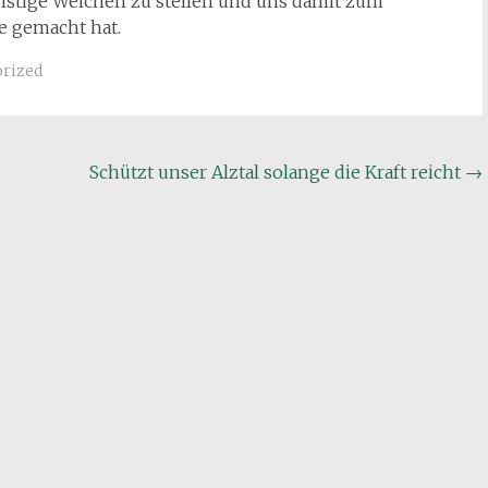
fristige Weichen zu stellen und uns damit zum
e gemacht hat.
rized
Schützt unser Alztal solange die Kraft reicht
→