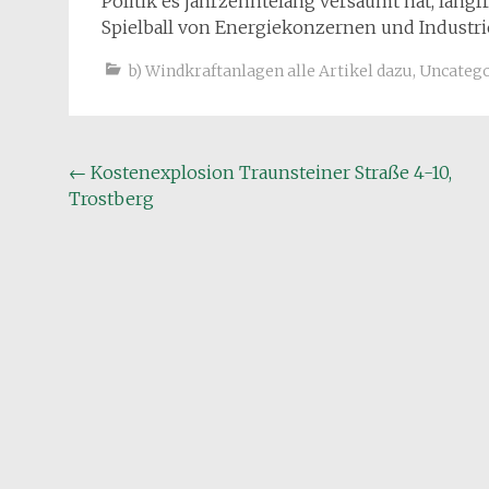
Politik es jahrzehntelang versäumt hat, lang
Spielball von Energiekonzernen und Industri
b) Windkraftanlagen alle Artikel dazu
,
Uncatego
Beitragsnavigation
←
Kostenexplosion Traunsteiner Straße 4-10,
Trostberg