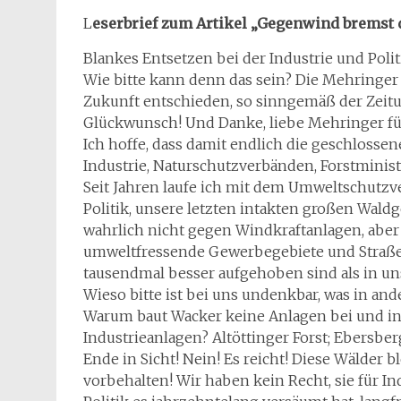
L
eserbrief zum Artikel „Gegenwind bremst 
Blankes Entsetzen bei der Industrie und Polit
Wie bitte kann denn das sein? Die Mehringer 
Zukunft entschieden, so sinngemäß der Zeitu
Glückwunsch! Und Danke, liebe Mehringer fü
Ich hoffe, dass damit endlich die geschlossene
Industrie, Naturschutzverbänden, Forstminis
Seit Jahren laufe ich mit dem Umweltschutzv
Politik, unsere letzten intakten großen Wald
wahrlich nicht gegen Windkraftanlagen, abe
umweltfressende Gewerbegebiete und Straßen
tausendmal besser aufgehoben sind als in u
Wieso bitte ist bei uns undenkbar, was in an
Warum baut Wacker keine Anlagen bei und i
Industrieanlagen? Altöttinger Forst; Ebersbe
Ende in Sicht! Nein! Es reicht! Diese Wälder
vorbehalten! Wir haben kein Recht, sie für I